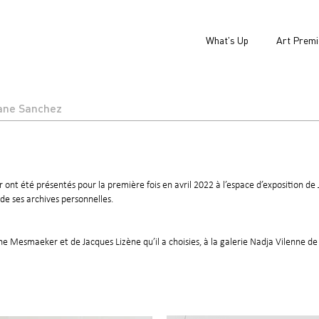
What's Up
Art Premi
ane Sanchez
nt été présentés pour la première fois en avril 2022 à l’espace d’exposition de 
de ses archives personnelles.
ne Mesmaeker et de Jacques Lizène qu’il a choisies, à la galerie Nadja Vilenne d